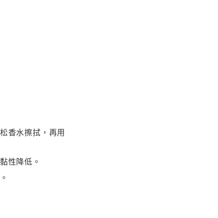
松香水擦拭，再用
黏性降低。
。