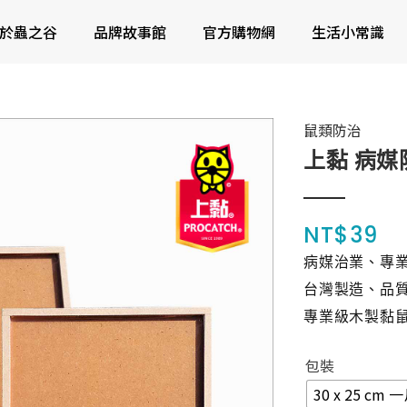
於蟲之谷
品牌故事館
官方購物網
生活小常識
鼠類防治
上黏 病媒
NT$
39
病媒治業、專
台灣製造、品
專業級木製黏
包裝
30 x 25 cm 