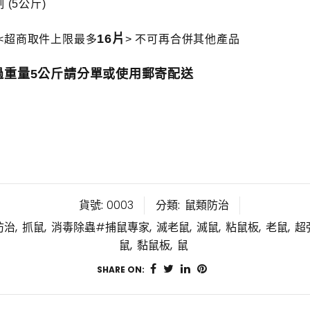
(5公斤)
16片
m <超商取件上限最多
> 不可再合併其他產品
過重量5公斤請分單或使用郵寄配送
貨號:
0003
分類:
鼠類防治
防治
,
抓鼠
,
消毒除蟲#捕鼠專家
,
滅老鼠
,
滅鼠
,
粘鼠板
,
老鼠
,
超
鼠
,
黏鼠板
,
鼠
SHARE ON: