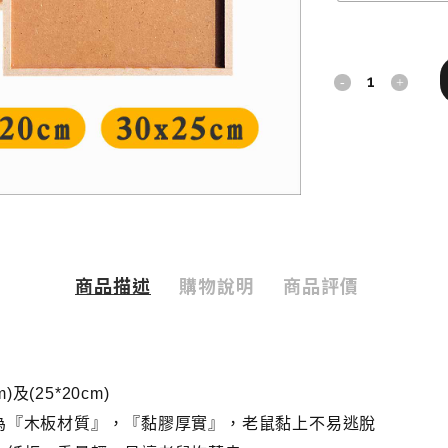
上
黏
病
媒
防
治
商品描述
購物說明
商品評價
業
專
用
)及(25*20cm)
木
為『木板材質』，『黏膠厚實』，老鼠黏上不易逃脫