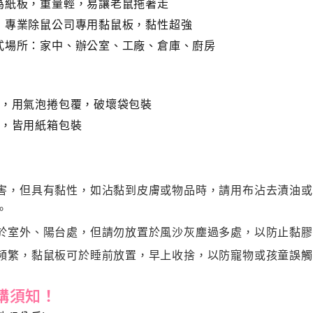
製
為紙板，重量輕，易讓老鼠拖著走
黏
，專業除鼠公司專用黏鼠板，黏性超強
式場所：家中、辦公室、工廠、倉庫、廚房
鼠
板
quantity
板，用氣泡捲包覆，破壞袋包裝
板，皆用紙箱包裝
害，但具有黏性，如沾黏到皮膚或物品時，請用布沾去漬油或
。
於室外、陽台處，但請勿放置於風沙灰塵過多處，以防止黏膠
頻繁，黏鼠板可於睡前放置，早上收捨，以防寵物或孩童誤觸
購須知！