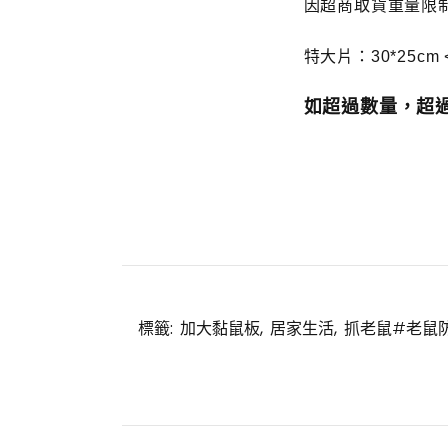
因超商取貨重量限制 
特大片：30*25c
如超過數量，超
標籤:
加大黏鼠板
,
居家生活
,
抓老鼠#老鼠