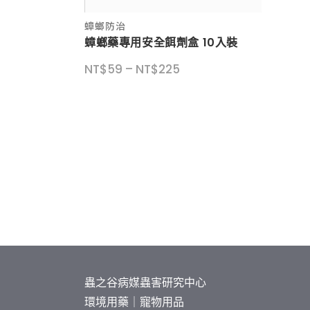
此
蟑螂防治
產
蟑螂藥專用安全餌劑盒 10入裝
品
價
NT$
59
–
NT$
225
有
格
多
範
種
圍：
款
NT$59
式。
到
可
NT$225
在
產
品
頁
面
選
蟲之谷病媒蟲害研究中心
擇
環境用藥｜寵物用品
選