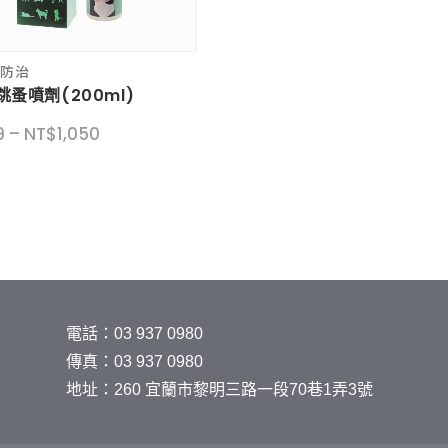
蟲防治
跳蚤噴劑(200ml)
價
9
–
NT$
1,050
格
範
圍：
NT$369
到
NT$1,050
電話：03 937 0980
傳真：03 937 0980
地址：260 宜蘭市黎明三路一段70巷1弄3號