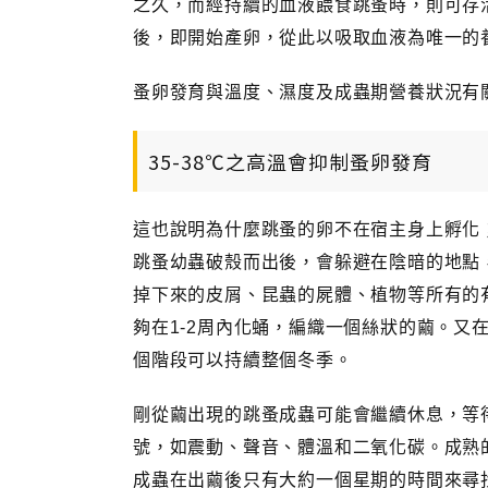
之久，而經持續的血液餵食跳蚤時，則可存
後，即開始產卵，從此以吸取血液為唯一的
蚤卵發育與溫度、濕度及成蟲期營養狀況有關
35-38℃之高溫會抑制蚤卵發育
這也說明為什麼跳蚤的卵不在宿主身上孵化；
跳蚤幼蟲破殼而出後，會躲避在陰暗的地點
掉下來的皮屑、昆蟲的屍體、植物等所有的
夠在1-2周內化蛹，編織一個絲狀的繭。又
個階段可以持續整個冬季。
剛從繭出現的跳蚤成蟲可能會繼續休息，等
號，如震動、聲音、體溫和二氧化碳。成熟
成蟲在出繭後只有大約一個星期的時間來尋找