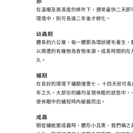
卵
在溫暖及高濕度的條件下，通常最快二天即
環境中，則可長達二年後才孵化。
幼蟲期
體長約六公厘，每一體節為環狀硬毛著生，
以周遭的有機物為食物來源。成長時間約在九
久。
蛹期
在良好的環境下蛹期僅需七 – 十四天就可
年之久。大部份的蛹均呈現休眠的狀態中，
使休眠中的蛹短時內破繭而出。
成蟲
剛從蛹蛻變成蟲時，體形小且黑，我們稱之