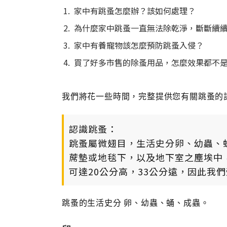
家中有跳蚤怎麼辦？該如何處理？
為什麼家中跳蚤一直無法除乾淨，斷斷續
家中有養寵物該怎麼預防跳蚤入侵？
買了好多市售的除蚤用品，怎麼效果都不
我們將花一些時間，完整提供您有關跳蚤的
認識跳蚤：
跳蚤屬微翅目，生活史分卵、幼蟲、
蓆墊或地毯下，以及地下室之塵埃中
可達20公分高，33公分遠，因此我
跳蚤的生活史分 卵、幼蟲、蛹、成蟲。