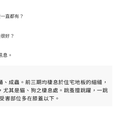
續一直都有？
是很好？
訊息。
蛹、成蟲。前三期均棲息於住宅地板的細縫，
，尤其是貓、狗之棲息處。跳蚤擅跳躍，一跳
們受害部位多在膝蓋以下。