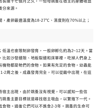
活長達十七個月之久，一但母跳蚤在宿主的身體吸血
養分來源。
，產卵最適溫度為18-27℃、濕度則在70%以上；
低溫也會限制卵發育，一般卵孵化約為2~12天。當
，比如沙發縫隙、地板裂縫和床單裡，吃掉人們身上
有機物都是牠們的食物。如果有充足的食物，幼蟲能
在1-2周之後，成蟲發育完全，可以從繭中出現，在這
待宿主出現，由於跳蚤沒有視覺，可以感知一些信
的跳蚤主要目標就是尋找宿主吸血，以繁殖下一代。
食物。過後它們可以不進食2-3年。跳蚤的生命可