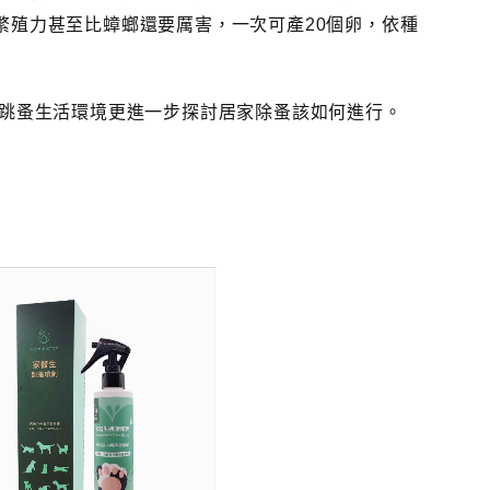
繁殖力甚至比蟑螂還要厲害，一次可產20個卵，依種
對跳蚤生活環境更進一步探討居家除蚤該如何進行。