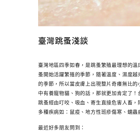
臺灣跳蚤淺談
臺灣地區四季如春，是跳蚤繁殖最理想的溫床
蚤開始活躍繁殖的季節，隨著溫度、濕度越
的季節，所以當皮膚上出現整片奇癢無比的
中有養寵物貓、狗的話，那就更加肯定了！
跳蚤經由叮咬、吸血、寄生直接危害人畜，
多種疾病如：鼠疫、地方性班疹傷寒、蠕蟲
最近好多朋友問到：