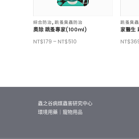
此
此
,
綜合防治
跳蚤臭蟲防治
跳蚤臭
產
產
奧除 跳蚤專家(100ml)
家醫生 
品
品
價
NT$
179
–
NT$
510
NT$
36
有
有
格
多
多
範
種
種
圍：
款
款
NT$179
式。
式。
到
可
可
NT$510
在
在
產
產
蟲之谷病媒蟲害研究中心
品
品
環境用藥｜寵物用品
頁
頁
面
面
選
選