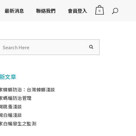
最新消息
聯絡我們
會員登入
0
新文章
家蟑螂防治：台灣蟑螂淺談
家螞蟻防治管理
灣跳蚤淺談
灣白蟻淺談
家白蟻發生之監測