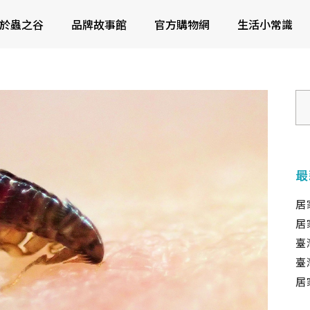
於蟲之谷
品牌故事館
官方購物網
生活小常識
最
居
居
臺
臺
居