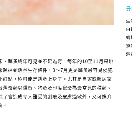
分
生
白
螞
蟑
跳
，跳蚤終年可見並不足為奇，每年的10至11月是跳
來越達到跳蚤生存條件，3～7月更是跳蚤最容易侵犯
小紅點，極可能是跳蚤上身了。尤其是自家或鄰居家
台灣蚤類以貓蚤、狗蚤及印度鼠蚤為最常見的種類。
除了會造成令人難受的劇癢及皮膚過敏外，又可媒介
病。