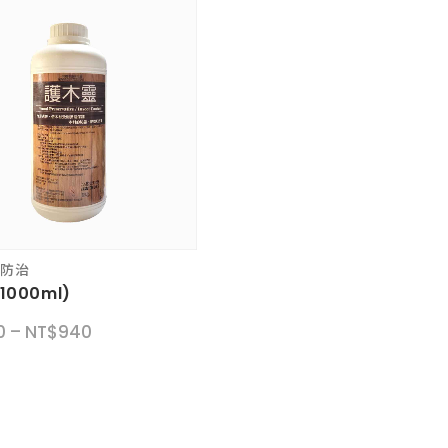
蟲防治
000ml)
價
0
–
NT$
940
格
範
圍：
NT$900