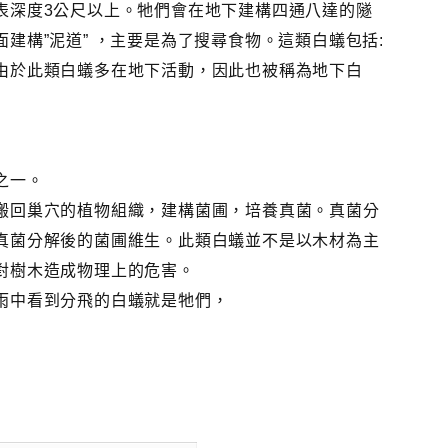
表深度3公尺以上。牠們會在地下建構四通八達的隧
建構”泥道” ，主要是為了搜尋食物。這類白蟻包括:
由於此類白蟻多在地下活動，因此也被稱為地下白
之一。
搬回巢穴的植物組織，建構菌圃，培養真菌。真菌分
真菌分解後的菌圃維生。此類白蟻並不是以木材為主
對樹木造成物理上的危害。
雨中看到分飛的白蟻就是牠們，