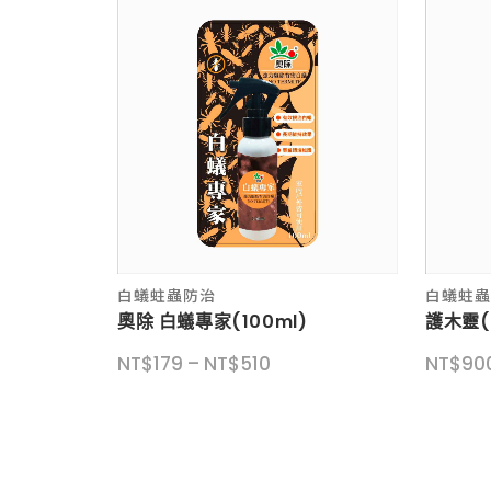
此
此
白蟻蛀蟲防治
白蟻蛀
產
產
奧除 白蟻專家(100ml)
護木靈(1
品
品
價
NT$
179
–
NT$
510
NT$
90
有
有
格
多
多
範
種
種
圍：
款
款
NT$179
式。
式。