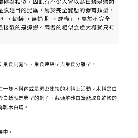
蟻極為相似，因此有不少人會以為白蟻是蟻類
是膜翅目的昆蟲，屬於完全變態的發育類型，
→ 幼蟻→ 無蛹期 → 成蟲」，屬於不完全
最接近的是蟑螂。兩者的相似之處大概就只有
：巢食同處型、巢食連結型與巢食分離型。
在一塊木料內或是緊密連接的木料上活動。木料是白
砂白蟻就是典型的例子，截頭堆砂白蟻能取食乾燥的
為乾木白蟻。
壤中，