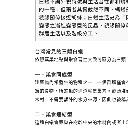
白蟻不論外貌特徵與生活習性都和螞
的一種，但兩者其實截然不同，螞蟻
親緣關係接近胡蜂；白蟻生活史為「卵 
變態之漸進變態型的昆蟲，親緣關係
群居生活以及階級分工。
台灣常見的三類白蟻
依照築巢地點與取食習性大致可區分為三類
一、巢食同處型
建築物內常發生的物種之一，一個群體僅會
蟻的食物，所蛀蝕的通道就是巢穴。截頭堆
木材，不需要額外的水分來源，因此也被稱
二、巢食連結型
這種白蟻會築巢在樹幹中央的木材內或者土