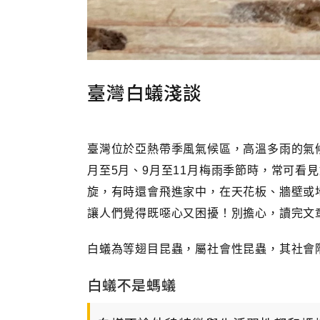
臺灣白蟻淺談
臺灣位於亞熱帶季風氣候區，高溫多雨的氣
月至5月、9月至11月梅雨季節時，常可看
旋，有時還會飛進家中，在天花板、牆壁或
讓人們覺得既噁心又困擾！別擔心，讀完文
白蟻為等翅目昆蟲，屬社會性昆蟲，其社會
白蟻不是螞蟻