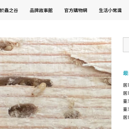
於蟲之谷
品牌故事館
官方購物網
生活小常識
最
居
居
臺
臺
居