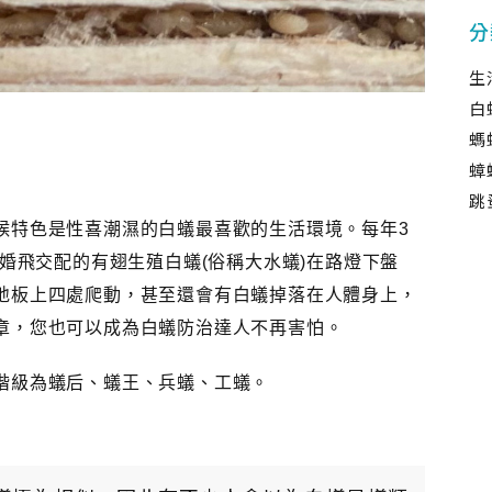
分
生
白
螞
蟑
跳
候特色是性喜潮濕的白蟻最喜歡的生活環境。每年3
見婚飛交配的有翅生殖白蟻(俗稱大水蟻)在路燈下盤
地板上四處爬動，甚至還會有白蟻掉落在人體身上，
章，您也可以成為白蟻防治達人不再害怕。
階級為蟻后、蟻王、兵蟻、工蟻。