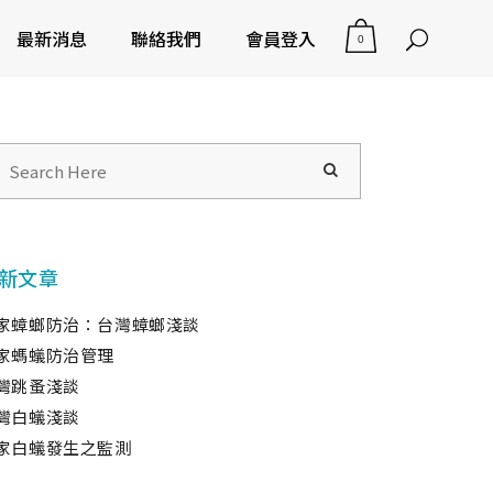
最新消息
聯絡我們
會員登入
0
新文章
家蟑螂防治：台灣蟑螂淺談
家螞蟻防治管理
灣跳蚤淺談
灣白蟻淺談
家白蟻發生之監測